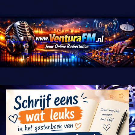
Homepage
Progammering
Verzoek Nonstop
Het Begin
Ons Team
Gasten Boek
Contact
Chatfun