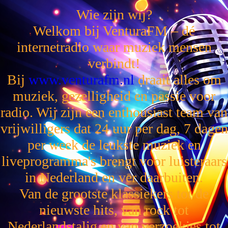
Wie zijn wij?
Welkom bij VenturaFM – dé
internetradio waar muziek mensen
verbindt!
Bij
www.venturafm.nl
draait alles om
muziek, gezelligheid en passie voor
radio. Wij zijn een enthousiast team van
vrijwilligers dat 24 uur per dag, 7 dagen
per week de leukste muziek en
liveprogramma's brengt voor luisteraars
in Nederland en ver daarbuiten.
Van de grootste klassiekers tot de
nieuwste hits, van rock tot
Nederlandstalig en van verzoekjes tot