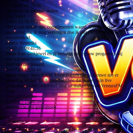
wil van delft
02-09-23
06:32:16
Het beste en mooiste station
Ton Salari
15-07-23
10:57:21
Het is een mooie site, complimenten waard. Uiteraard de
uitzending die ik mag verzorgen doe ik met plezier en met
tevredenheid.
Marco Hendriks
15-07-23
09:41:31
Beste Bart dankjewel en jij bedankt dat je jouw progamm,s bij
ons wil laten horen
Bart van der Heuvel.
14-07-23
13:59:44
Beste Marco lieve Astrid. Even zeggen dat de nieuwe site er
geweldig uitziet. En ik dankbaar ben dat ik met mijn live
programma's een onderdeel mag uit maken van de VenturaFM
Fam.
Marco Hendriks
12-07-23
19:48:59
Welkom in ons gastenboek
Tonen:
5
10
20