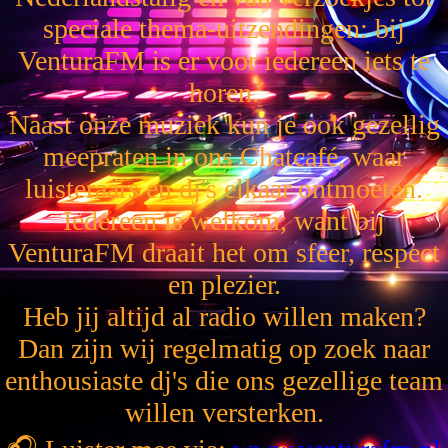
speciale thema-uitzendingen: bij
VenturaFM is er voor iedereen iets te
horen.
Naast onze muziek kun je ook gezellig
meepraten in ons Chatcafé, waar
luisteraars en dj's elkaar ontmoeten.
Iedereen is welkom, want bij
VenturaFM draait het om sfeer, respect
en plezier.
Heb jij altijd al radio willen maken?
Dan zijn wij regelmatig op zoek naar
enthousiaste dj's die ons gezellige team
willen versterken.