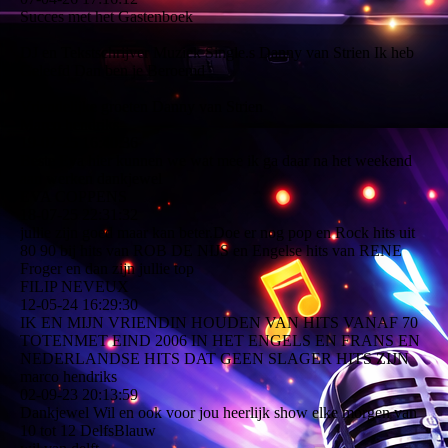
Succes met het Gastenboek
DJ en Tekstschrijver Muziek Single.s Danny van Strien Ik heb
Geleefd Dan ben je Beroemd
Vriendelijke groeten Danny van Strien
Marco hendriks
19-07-25
16:40:36
Beste Eva hier kunnen we wat mee ik ga daar na het weekend
aan werken dankjewel
EVA COPPENS
18-07-25
22:31:32
jullie zijn goed maar kan beter.Doe er nog pop en Rock hits uit
80 90 bij hits van ROB DE NIJS en Engelse hits van RENE
Froger en dan zijn jullie top
FILIP NEVEUX
12-05-24
16:29:30
IK EN MIJN VRIENDIN HOUDEN VAN HITS VANAF 70
TOTENMET EIND 2006 IN HET ENGELS EN FRANS EN
NEDERLANDSE HITS DAT GEEN SLAGER HITS ZIJN
marco hendriks
02-09-23
20:13:59
Dankjewel Wil en ook voor jou heerlijk show elke morgen van
10 tot 12 DelfsBlauw