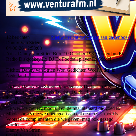
12 berichten
Nieuw bericht toevoegen aan gastenboek
Danny Van Strien
04-06-26
12:53:08
Artist Danny van Strien Born 10 October 1983 Rotterdam Ex
Radio Diskjockey Ex DJ Ex Football player Ex Model
Dichter Danny van Strien Won Gedichten Wedstrijden in
Nederland
Dichter Danny van Strien Optredens als Dichter in Nederland en
Spanje in het Nederlands Toeristen Gebied
Ton en Jeanette Salari
21-04-26
18:43:37
De website ziet erg mooi uit en de hits uiteraard die goed is.
Mooie shows die we doen geeft aan dat de muziek mooi is.
Vooral de complimenten die we geven, mag ook gezegd
worden.
Danny Van Strien
07-04-26
17:16:12