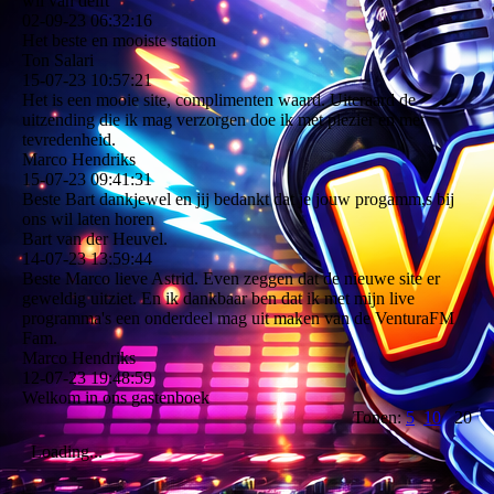
wil van delft
02-09-23
06:32:16
Het beste en mooiste station
Ton Salari
15-07-23
10:57:21
Het is een mooie site, complimenten waard. Uiteraard de
uitzending die ik mag verzorgen doe ik met plezier en met
tevredenheid.
Marco Hendriks
15-07-23
09:41:31
Beste Bart dankjewel en jij bedankt dat je jouw progamm,s bij
ons wil laten horen
Bart van der Heuvel.
14-07-23
13:59:44
Beste Marco lieve Astrid. Even zeggen dat de nieuwe site er
geweldig uitziet. En ik dankbaar ben dat ik met mijn live
programma's een onderdeel mag uit maken van de VenturaFM
Fam.
Marco Hendriks
12-07-23
19:48:59
Welkom in ons gastenboek
Tonen:
5
10
20