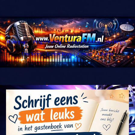
Homepage
Progammering
Verzoek Nonstop
Het Begin
Ons Team
Gasten Boek
Contact
Chatfun