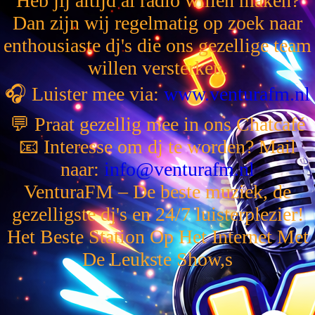
Heb jij altijd al radio willen maken?
Dan zijn wij regelmatig op zoek naar
enthousiaste dj's die ons gezellige team
willen versterken.
🎧 Luister mee via:
www.venturafm.nl
💬 Praat gezellig mee in ons Chatcafé
📧 Interesse om dj te worden? Mail
naar:
info@venturafm.nl
VenturaFM – De beste muziek, de
gezelligste dj's en 24/7 luisterplezier!
Het Beste Station Op Het Internet Met
De Leukste Show,s