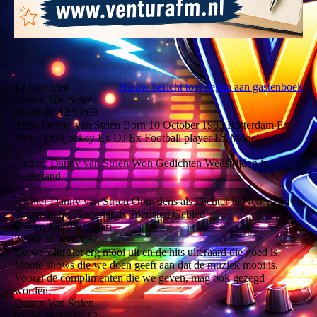
12 berichten
Nieuw bericht toevoegen aan gastenboek
Danny Van Strien
04-06-26
12:53:08
Artist Danny van Strien Born 10 October 1983 Rotterdam Ex
Radio Diskjockey Ex DJ Ex Football player Ex Model
Dichter Danny van Strien Won Gedichten Wedstrijden in
Nederland
Dichter Danny van Strien Optredens als Dichter in Nederland en
Spanje in het Nederlands Toeristen Gebied
Ton en Jeanette Salari
21-04-26
18:43:37
De website ziet erg mooi uit en de hits uiteraard die goed is.
Mooie shows die we doen geeft aan dat de muziek mooi is.
Vooral de complimenten die we geven, mag ook gezegd
worden.
Danny Van Strien
07-04-26
17:16:12