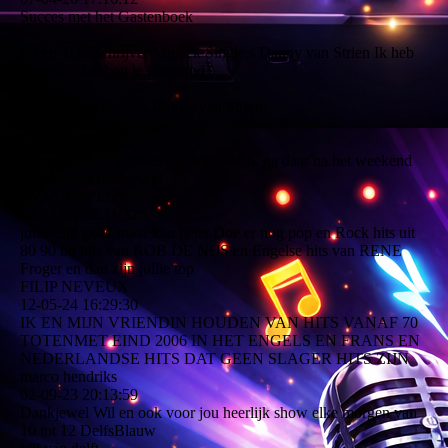
Succes met het Gastenboek
DJ en Tekstschrijver Muziek Single.s Danny van Strien Ik heb
Geleefd Dan ben je Beroemd
Vriendelijke groeten Danny van Strien
Marco hendriks
19-07-25
16:40:36
Beste Eva hier kunnen we wat mee ik ga daar na het weekend
aan werken dankjewel
EVA COPPENS
18-07-25
22:31:32
jullie zijn goed maar kan beter.Doe er nog pop en Rock hits uit
80 90 bij hits van ROB DE NIJS en Engelse hits van RENE
Froger en dan zijn jullie top
FILIP NEVEUX
12-05-24
16:29:30
IK EN MIJN VRIENDIN HOUDEN VAN HITS VANAF 70
TOTENMET EIND 2006 IN HET ENGELS EN FRANS EN
NEDERLANDSE HITS DAT GEEN SLAGER HITS ZIJN
marco hendriks
02-09-23
20:13:59
Dankjewel Wil en ook voor jou heerlijk show elke morgen van
10 tot 12 DelfsBlauw