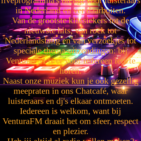
liveprogramma's brengt voor luisteraars
in Nederland en ver daarbuiten.
Van de grootste klassiekers tot de
nieuwste hits, van rock tot
Nederlandstalig en van verzoekjes tot
speciale thema-uitzendingen: bij
VenturaFM is er voor iedereen iets te
horen.
Naast onze muziek kun je ook gezellig
meepraten in ons Chatcafé, waar
luisteraars en dj's elkaar ontmoeten.
Iedereen is welkom, want bij
VenturaFM draait het om sfeer, respect
en plezier.