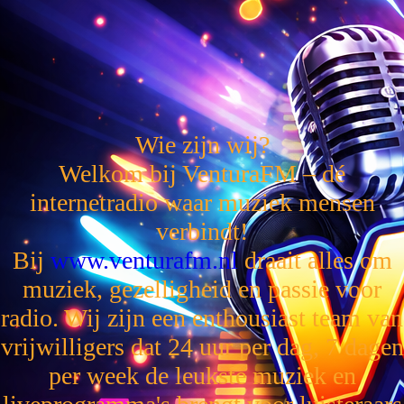
Wie zijn wij?
Welkom bij VenturaFM – dé
internetradio waar muziek mensen
verbindt!
Bij
www.venturafm.nl
draait alles om
muziek, gezelligheid en passie voor
radio. Wij zijn een enthousiast team van
vrijwilligers dat 24 uur per dag, 7 dagen
per week de leukste muziek en