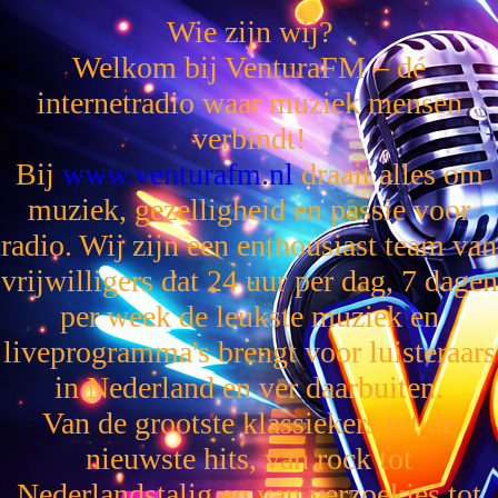
Wie zijn wij?
Welkom bij VenturaFM – dé
internetradio waar muziek mensen
verbindt!
Bij
www.venturafm.nl
draait alles om
muziek, gezelligheid en passie voor
radio. Wij zijn een enthousiast team van
vrijwilligers dat 24 uur per dag, 7 dagen
per week de leukste muziek en
liveprogramma's brengt voor luisteraars
in Nederland en ver daarbuiten.
Van de grootste klassiekers tot de
nieuwste hits, van rock tot
Nederlandstalig en van verzoekjes tot