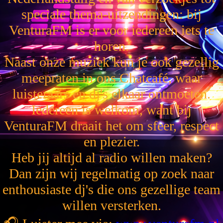
speciale thema-uitzendingen: bij
VenturaFM is er voor iedereen iets te
horen.
Naast onze muziek kun je ook gezellig
meepraten in ons Chatcafé, waar
luisteraars en dj's elkaar ontmoeten.
Iedereen is welkom, want bij
VenturaFM draait het om sfeer, respect
en plezier.
Heb jij altijd al radio willen maken?
Dan zijn wij regelmatig op zoek naar
enthousiaste dj's die ons gezellige team
willen versterken.