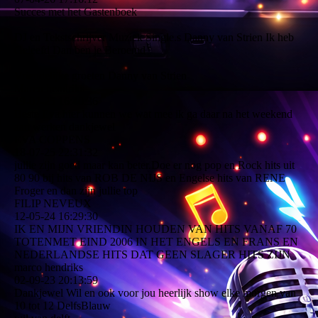
Succes met het Gastenboek
DJ en Tekstschrijver Muziek Single.s Danny van Strien Ik heb
Geleefd Dan ben je Beroemd
Vriendelijke groeten Danny van Strien
Marco hendriks
19-07-25
16:40:36
Beste Eva hier kunnen we wat mee ik ga daar na het weekend
aan werken dankjewel
EVA COPPENS
18-07-25
22:31:32
jullie zijn goed maar kan beter.Doe er nog pop en Rock hits uit
80 90 bij hits van ROB DE NIJS en Engelse hits van RENE
Froger en dan zijn jullie top
FILIP NEVEUX
12-05-24
16:29:30
IK EN MIJN VRIENDIN HOUDEN VAN HITS VANAF 70
TOTENMET EIND 2006 IN HET ENGELS EN FRANS EN
NEDERLANDSE HITS DAT GEEN SLAGER HITS ZIJN
marco hendriks
02-09-23
20:13:59
Dankjewel Wil en ook voor jou heerlijk show elke morgen van
10 tot 12 DelfsBlauw