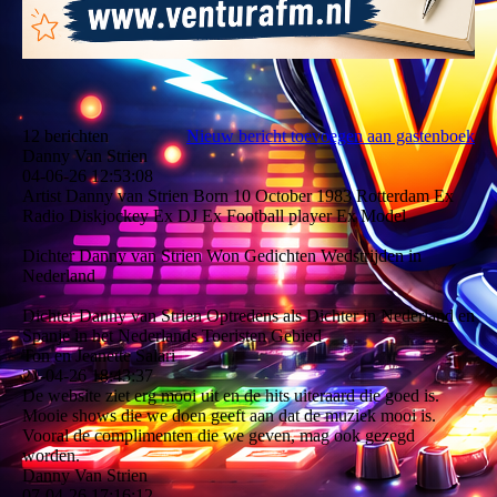
12 berichten
Nieuw bericht toevoegen aan gastenboek
Danny Van Strien
04-06-26
12:53:08
Artist Danny van Strien Born 10 October 1983 Rotterdam Ex
Radio Diskjockey Ex DJ Ex Football player Ex Model
Dichter Danny van Strien Won Gedichten Wedstrijden in
Nederland
Dichter Danny van Strien Optredens als Dichter in Nederland en
Spanje in het Nederlands Toeristen Gebied
Ton en Jeanette Salari
21-04-26
18:43:37
De website ziet erg mooi uit en de hits uiteraard die goed is.
Mooie shows die we doen geeft aan dat de muziek mooi is.
Vooral de complimenten die we geven, mag ook gezegd
worden.
Danny Van Strien
07-04-26
17:16:12