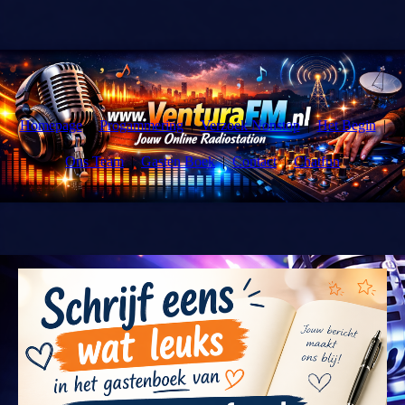
Homepage
Progammering
Verzoek Nonstop
Het Begin
Ons Team
Gasten Boek
Contact
Chatfun