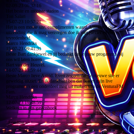
wil van delft
02-09-23
06:32:16
Het beste en mooiste station
Ton Salari
15-07-23
10:57:21
Het is een mooie site, complimenten waard. Uiteraard de
uitzending die ik mag verzorgen doe ik met plezier en met
tevredenheid.
Marco Hendriks
15-07-23
09:41:31
Beste Bart dankjewel en jij bedankt dat je jouw progamm,s bij
ons wil laten horen
Bart van der Heuvel.
14-07-23
13:59:44
Beste Marco lieve Astrid. Even zeggen dat de nieuwe site er
geweldig uitziet. En ik dankbaar ben dat ik met mijn live
programma's een onderdeel mag uit maken van de VenturaFM
Fam.
Marco Hendriks
12-07-23
19:48:59
Welkom in ons gastenboek
Tonen:
5
10
20